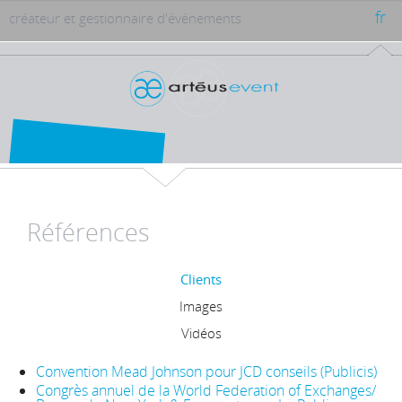
fr
créateur et gestionnaire d'événements
Références
Clients
Images
Vidéos
Convention Mead Johnson pour JCD conseils (Publicis)
Congrès annuel de la World Federation of Exchanges/